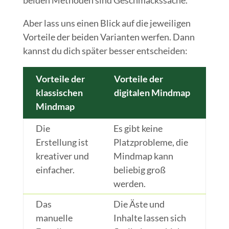
Aber lass uns einen Blick auf die jeweiligen
Vorteile der beiden Varianten werfen. Dann
kannst du dich später besser entscheiden:
Vorteile der
Vorteile der
klassischen
digitalen Mindmap
Mindmap
Die
Es gibt keine
Erstellung ist
Platzprobleme, die
kreativer und
Mindmap kann
einfacher.
beliebig groß
werden.
Das
Die Äste und
manuelle
Inhalte lassen sich