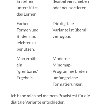
Erstellen
flexibel verschieben
unterstützt
oder neu sortieren.
das Lernen.
Farben,
Die digitale
Formen und
Variante ist überall
Bilder sind
verfügbar.
leichter zu
benutzen.
Man erhält
Moderne
ein
Mindmap-
"greifbares"
Programme bieten
Ergebnis.
umfangreiche
Formatierungen.
Ich habe mich bei meinem Praxistest für die
digitale Variante entschieden.